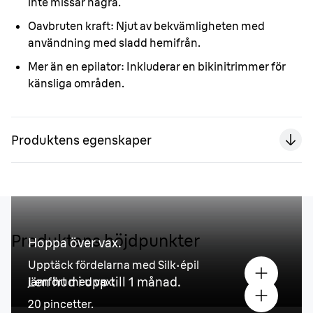
inte missar några.
Oavbruten kraft:
Njut av bekvämligheten med
användning med sladd hemifrån.
Mer än en epilator:
Inkluderar en bikinitrimmer för
känsliga områden.
Produktens egenskaper
Produktens höjdpunkter
Hoppa över vax.
Upptäck fördelarna med Silk·épil
Len hud i upp till 1 månad.
jämfört med vax:
20 pincetter.