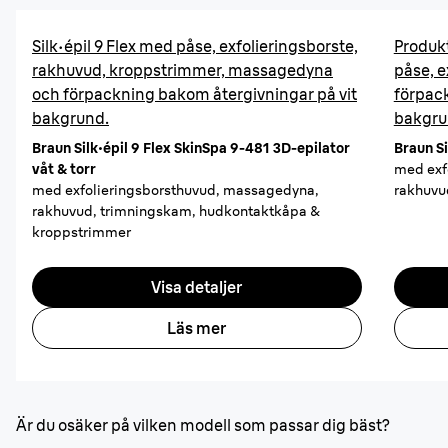
Silk·épil 9 Flex med påse, exfolieringsborste,
Produkt
rakhuvud, kroppstrimmer, massagedyna
påse, 
och förpackning bakom återgivningar på vit
förpac
bakgrund.
bakgru
Braun Silk·épil 9 Flex SkinSpa 9-481 3D-epilator
Braun Si
våt & torr
med exf
med exfolieringsborsthuvud, massagedyna,
rakhuvu
rakhuvud, trimningskam, hudkontaktkåpa &
kroppstrimmer
Visa detaljer
Läs mer
Är du osäker på vilken modell som passar dig bäst?