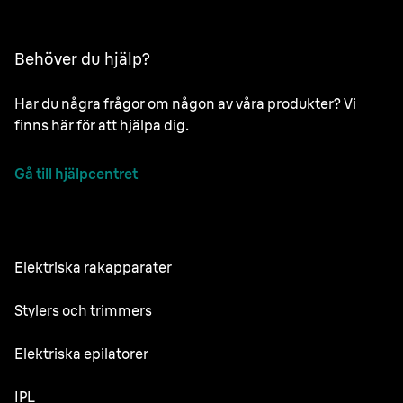
Behöver du hjälp?
Har du några frågor om någon av våra produkter? Vi
finns här för att hjälpa dig.
Gå till hjälpcentret
Elektriska rakapparater
NEVO
Stylers och trimmers
Series 9 Pro
Skäggtrimmer
Elektriska epilatorer
Series 7
All-in-One Trimmer
Silk·épil SkinSpa
IPL
Series 5