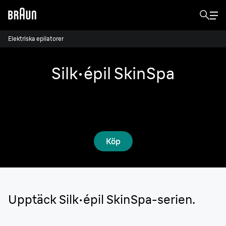
Elektriska epilatorer
Silk·épil SkinSpa
Ta din hudvårdsrutin till nästa nivå med
Brauns allt-i-ett SkinSpa-set.
Köp
Upptäck
Silk·épil
SkinSpa-serien.