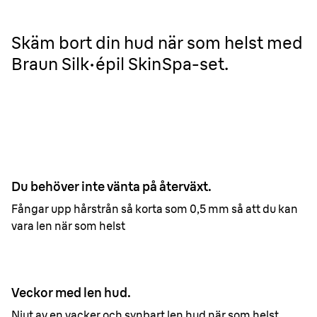
Skäm bort din hud när som helst med
Braun Silk·épil SkinSpa-set.
Du behöver inte vänta på återväxt.
Fångar upp hårstrån så korta som 0,5 mm så att du kan
vara len när som helst
Veckor med len hud.
Njut av en vacker och synbart len hud när som helst.