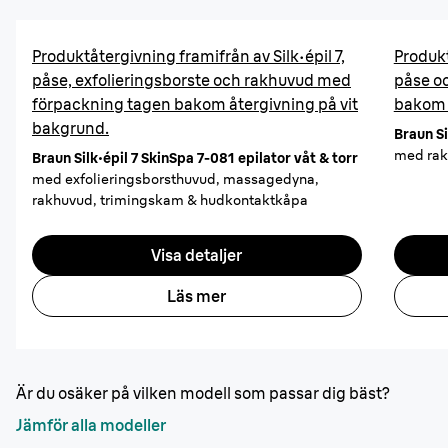
Produktåtergivning framifrån av Silk·épil 7,
Produkt
påse, exfolieringsborste och rakhuvud med
påse o
förpackning tagen bakom återgivning på vit
bakom 
bakgrund.
Braun Si
med rak
Braun Silk·épil 7 SkinSpa 7-081 epilator våt & torr
med exfolieringsborsthuvud, massagedyna,
rakhuvud, trimingskam & hudkontaktkåpa
Visa detaljer
Läs mer
Är du osäker på vilken modell som passar dig bäst?
Jämför alla modeller