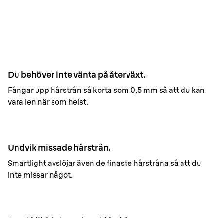
Braun Silk·épil 7
0.5 mm
Vax
1.5 mm
Du behöver inte vänta på återväxt.
Fångar upp hårstrån så korta som 0,5 mm så att du kan
vara len när som helst.
Undvik missade hårstrån.
Smartlight avslöjar även de finaste hårstråna så att du
inte missar något.