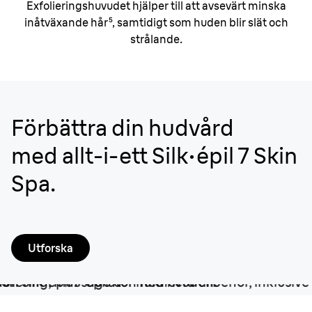
Exfolieringshuvudet hjälper till att avsevärt minska
inåtväxande hår⁵, samtidigt som huden blir slät och
strålande.
Förbättra din hudvård
med allt-i-ett Silk·épil 7 Skin
Spa.
Utforska
Better by design.