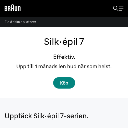
Elektriska epilatorer
Silk·
é
pil 7
Effektiv.
Upp till 1 månads len hud när som helst.
Köp
Upptäck
Silk·épil
7-serien.