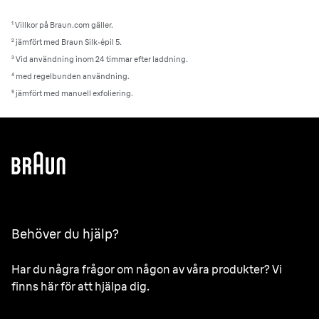
¹ Villkor på Braun.com gäller.
² jämfört med Braun Silk·épil 5.
³ Vid användning inom 24 timmar efter laddning.
⁴ med regelbunden användning.
⁵ jämfört med manuell exfoliering.
Behöver du hjälp?
Har du några frågor om någon av våra produkter? Vi
finns här för att hjälpa dig.