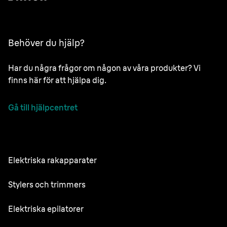
Behöver du hjälp?
Har du några frågor om någon av våra produkter? Vi
finns här för att hjälpa dig.
Gå till hjälpcentret
Elektriska rakapparater
NEVO
Stylers och trimmers
Series 9 Pro
Skäggtrimmer
Elektriska epilatorer
Series 7
All-in-One Trimmer