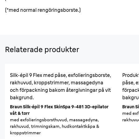
(*med normal rengöringsborste.)
Relaterade produkter
Silk·épil 9 Flex med påse, exfolieringsborste,
Produkt
rakhuvud, kroppstrimmer, massagedyna
påse, 
och förpackning bakom återgivningar på vit
förpac
bakgrund.
bakgru
Braun Silk·épil 9 Flex SkinSpa 9-481 3D-epilator
Braun Si
våt & torr
med exf
med exfolieringsborsthuvud, massagedyna,
rakhuvu
rakhuvud, trimningskam, hudkontaktkåpa &
kroppstrimmer