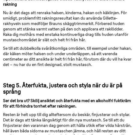
rakning
Nu är det dags att renraka halsen, kinderna, hakan och käklinjen. För
smidigt, problemfritt rakningsresultat kan du använda Gillette-
rakhyveln som medföljer Brauns skäggtrimmerkit. Förbered huden
genom att stänka varmt vatten på den och applicera ett raklödder.
Raka dig mothårs med enstaka kontinuerliga drag tills huden utanför
mustaschområdet är slät och helt fri från hår.
Se till att dubbelkolla svåråtkomliga områden, till exempel under hakan,
där käken möter halsen och under underläppen, så att varenda
centimeter av ditt ansikte är helt fri från hår, förutom där du vill ha kvar
det – nu har du en fint designad, stolt mustasch.
Steg 5. Återfukta, justera och styla när du är på
språng
Ser det bra ut? Skölj ansiktet och återfukta med en alkoholfri fuktkräm
för att förhindra torrhet efter rakningen.
Resten är helt upp till dig allteftersom du beskär, finjusterar och stylar.
Det är dags att tänka långsiktigt för din nya mustasch. Se till att du
finjusterar den varannan dag genom att hålla utkik efter vilda hårstrån,
håll även båda sidorna av mustaschen jämna, och håll resten av ditt