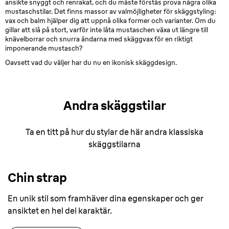
ansikte snyggt och renrakat, och du måste förstås prova några olika
mustaschstilar. Det finns massor av valmöjligheter för skäggstyling:
vax och balm hjälper dig att uppnå olika former och varianter. Om du
gillar att slå på stort, varför inte låta mustaschen växa ut längre till
knävelborrar och snurra ändarna med skäggvax för en riktigt
imponerande mustasch?
Oavsett vad du väljer har du nu en ikonisk skäggdesign.
Andra skäggstilar
Ta en titt på hur du stylar de här andra klassiska
skäggstilarna
Chin strap
En unik stil som framhäver dina egenskaper och ger
ansiktet en hel del karaktär.