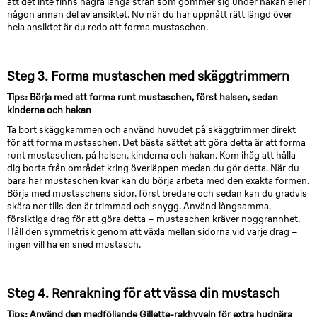
att det inte finns några långa strån som gömmer sig under hakan eller i
någon annan del av ansiktet. Nu när du har uppnått rätt längd över
hela ansiktet är du redo att forma mustaschen.
Steg 3. Forma mustaschen med skäggtrimmern
Tips: Börja med att forma runt mustaschen, först halsen, sedan
kinderna och hakan
Ta bort skäggkammen och använd huvudet på skäggtrimmer direkt
för att forma mustaschen. Det bästa sättet att göra detta är att forma
runt mustaschen, på halsen, kinderna och hakan. Kom ihåg att hålla
dig borta från området kring överläppen medan du gör detta. När du
bara har mustaschen kvar kan du börja arbeta med den exakta formen.
Börja med mustaschens sidor, först bredare och sedan kan du gradvis
skära ner tills den är trimmad och snygg. Använd långsamma,
försiktiga drag för att göra detta – mustaschen kräver noggrannhet.
Håll den symmetrisk genom att växla mellan sidorna vid varje drag –
ingen vill ha en sned mustasch.
Steg 4. Renrakning för att vässa din mustasch
Tips: Använd den medföljande Gillette-rakhyveln för extra hudnära