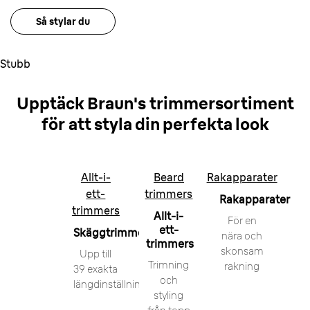
Så stylar du
Stubb
Upptäck Braun's
trimmersortiment
för
att styla din perfekta look
Allt-i-
Beard
Rakapparater
ett-
trimmers
Rakapparater
trimmers
Allt-i-
För en
ett-
Skäggtrimmers
nära och
trimmers
skonsam
Upp till
Trimning
rakning
39 exakta
och
längdinställningar
styling