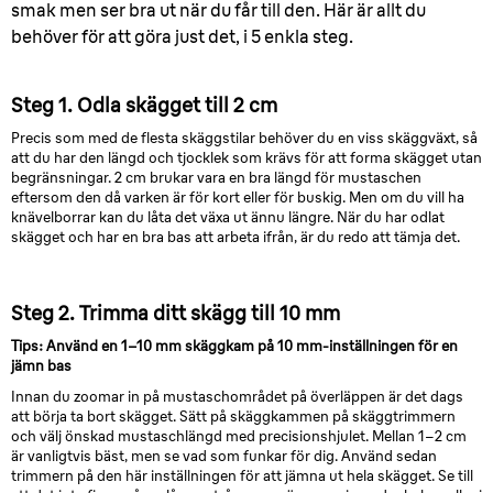
smak men ser bra ut när du får till den. Här är allt du
behöver för att göra just det, i 5 enkla steg.
Steg 1. Odla skägget till 2 cm
Precis som med de flesta skäggstilar behöver du en viss skäggväxt, så
att du har den längd och tjocklek som krävs för att forma skägget utan
begränsningar. 2 cm brukar vara en bra längd för mustaschen
eftersom den då varken är för kort eller för buskig. Men om du vill ha
knävelborrar kan du låta det växa ut ännu längre. När du har odlat
skägget och har en bra bas att arbeta ifrån, är du redo att tämja det.
Steg 2. Trimma ditt skägg till 10 mm
Tips: Använd en 1–10 mm skäggkam på 10 mm-inställningen för en
jämn bas
Innan du zoomar in på mustaschområdet på överläppen är det dags
att börja ta bort skägget. Sätt på skäggkammen på skäggtrimmern
och välj önskad mustaschlängd med precisionshjulet. Mellan 1–2 cm
är vanligtvis bäst, men se vad som funkar för dig. Använd sedan
trimmern på den här inställningen för att jämna ut hela skägget. Se till