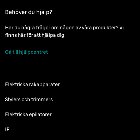
Behöver du hjälp?
Har du några frågor om någon av våra produkter? Vi
finns här för att hjälpa dig.
Gå till hjälpcentret
Elektriska rakapparater
NEVO
Stylers och trimmers
Series 9 Pro
Skäggtrimmer
Elektriska epilatorer
Series 7
All-in-One Trimmer
Silk·épil SkinSpa
IPL
Series 5
Kroppstrimmer
Silk·épil 9 flex