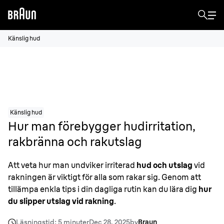
Känslig hud
Känslig hud
Hur man förebygger hudirritation,
rakbränna och rakutslag
Att veta hur man undviker irriterad
hud och utslag
vid
rakningen är viktigt för alla som rakar sig. Genom att
tillämpa enkla tips i din dagliga rutin kan du lära dig
hur
du slipper utslag vid rakning
.
Läsningstid: 5 minuter
Dec 28, 2025
by
Braun