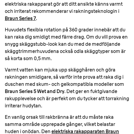
elektriska rakapparat gör att ditt ansikte känns varmt
och irriterat rekommenderar vi rakningsteknologin i
Braun Series 7
.
Huvudets flexibla rotation på 360 grader innebär att du
kan raka dig smidigt med färre drag. Om du vill prova en
snygg skäggstubb-look kan du med de medföljande
skäggtrimmerhuvudena också odla skäggtyper som är
så korta som 0,5 mm.
Varmt vatten kan mjuka upp skägghåren och göra
rakningen smidigare, så varför inte prova att raka dig i
duschen med skum- och gelkompatibla modeller som
Braun Series 5 Wet and Dry
. Det ger en fuktgivande
rakupplevelse och är perfekt om du tycker att torrakning
irriterar hudytan.
En vanlig orsak till rakbränna är att du måste raka
samma område upprepade gånger, vilket belastar
huden i onödan. Den
elektriska rakapparaten Braun