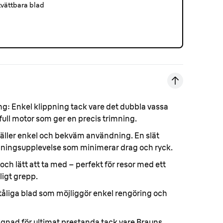
tvättbara blad
ng:
Enkel klippning tack vare det dubbla vassa
full motor som ger en precis trimning.
äller enkel och bekväm användning. En slät
mningsupplevelse som minimerar drag och ryck.
h lätt att ta med – perfekt för resor med ett
igt grepp.
tåliga blad som möjliggör enkel rengöring och
gnad för ultimat prestanda tack vare Brauns