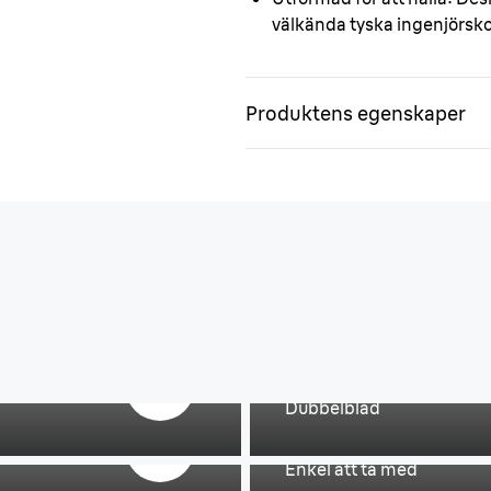
välkända tyska ingenjörsko
Produktens egenskaper
Minimera dragnin
Dubbelblad
Fickstorlek.
Enkel att ta med