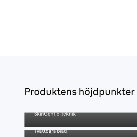
Produktens höjdpunkter
Exakta och skonsamma
trimningsresultat.
SkinGentle-teknik
Snabb och enkel rengöring.
Tvättbara blad