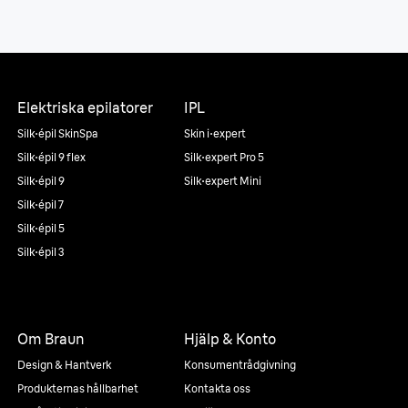
Elektriska epilatorer
IPL
Silk·épil SkinSpa
Skin i·expert
Silk·épil 9 flex
Silk·expert Pro 5
Silk·épil 9
Silk·expert Mini
Silk·épil 7
Silk·épil 5
Silk·épil 3
Om Braun
Hjälp & Konto
Design & Hantverk
Konsumentrådgivning
Produkternas hållbarhet
Kontakta oss