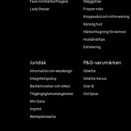
Face minihårborttagare
Skäggstilar
Lady Shaver
Frisyrer män
Kroppsvård och intimrakning
Känslig hud
Hårborttagning för kvinnor
Hudvårdstips
Exfoliering
Juridisk
P&G-varumärken
Information om ekodesign
Gillette
Integritetspolicy
Gillette Venus
Bestämmelser och villkor
Oral-B
Tillgänglighetsredogörelse
Old Spice
Min Data
Imprint
Webbplatskarta