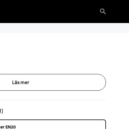
Läs mer
1
)
mer EN20