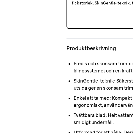
fickstorlek, SkinGentle-teknik, 
Produktbeskrivning
Precis och skonsam trimni
klingsystemet och en kraft
SkinGentle-teknik:
Säkerst
utsida ger en skonsam tri
Enkel att ta med:
Kompakt oc
ergonomiskt, användarvänl
Tvättbara blad:
Helt vatten
smidigt underhåll.
Utformad för att hålla:
Desi