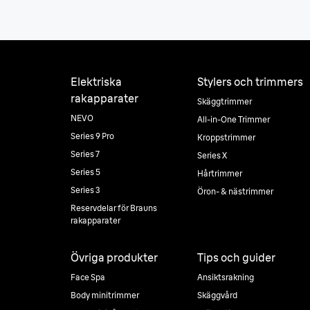
Elektriska
Stylers och trimmers
rakapparater
Skäggtrimmer
NEVO
All-in-One Trimmer
Series 9 Pro
Kroppstrimmer
Series 7
Series X
Series 5
Hårtrimmer
Series 3
Öron- & nästrimmer
Reservdelar för Brauns
rakapparater
Övriga produkter
Tips och guider
Face Spa
Ansiktsrakning
Body minitrimmer
Skäggvård