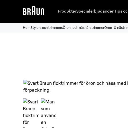
Produkter
Specialerbjudanden
Tips oc
Hem
Stylers och trimmers
Öron- och näshårstrimmer
Öron- & nästr