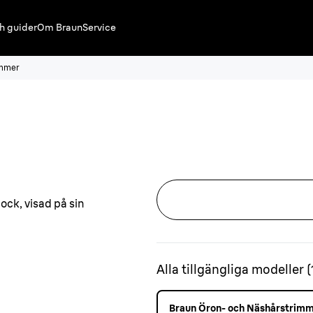
h guider
Om Braun
Service
immer
Alla tillgängliga modeller
(
Braun Öron- och Näshårstrim