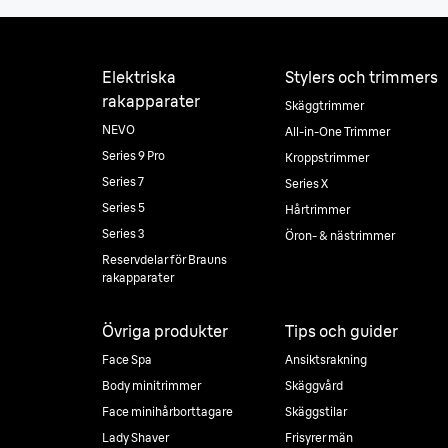
Elektriska
Stylers och trimmers
rakapparater
Skäggtrimmer
NEVO
All-in-One Trimmer
Series 9 Pro
Kroppstrimmer
Series 7
Series X
Series 5
Hårtrimmer
Series 3
Öron- & nästrimmer
Reservdelar för Brauns
rakapparater
Övriga produkter
Tips och guider
Face Spa
Ansiktsrakning
Body minitrimmer
Skäggvård
Face minihårborttagare
Skäggstilar
Lady Shaver
Frisyrer män