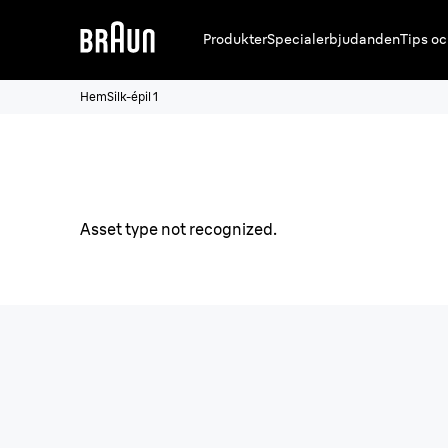
Produkter
Specialerbjudanden
Tips oc
Hem
Silk-épil 1
Asset type not recognized.