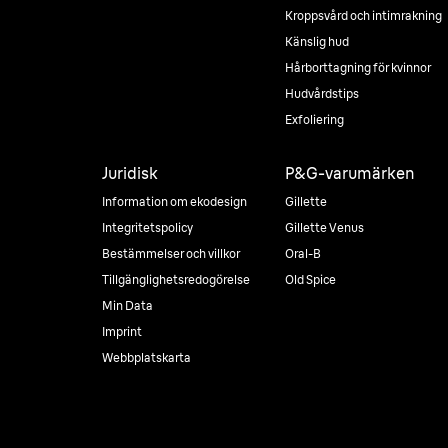
Kroppsvård och intimrakning
Känslig hud
Hårborttagning för kvinnor
Hudvårdstips
Exfoliering
Juridisk
P&G-varumärken
Information om ekodesign
Gillette
Integritetspolicy
Gillette Venus
Bestämmelser och villkor
Oral-B
Tillgänglighetsredogörelse
Old Spice
Min Data
Imprint
Webbplatskarta