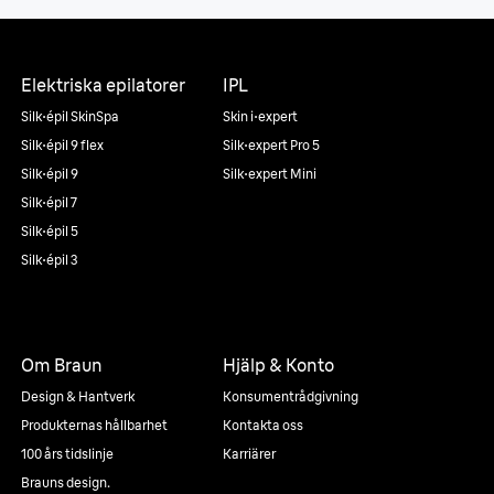
Elektriska epilatorer
IPL
Silk·épil SkinSpa
Skin i·expert
Silk·épil 9 flex
Silk·expert Pro 5
Silk·épil 9
Silk·expert Mini
Silk·épil 7
Silk·épil 5
Silk·épil 3
Om Braun
Hjälp & Konto
Design & Hantverk
Konsumentrådgivning
Produkternas hållbarhet
Kontakta oss
100 års tidslinje
Karriärer
Brauns design.