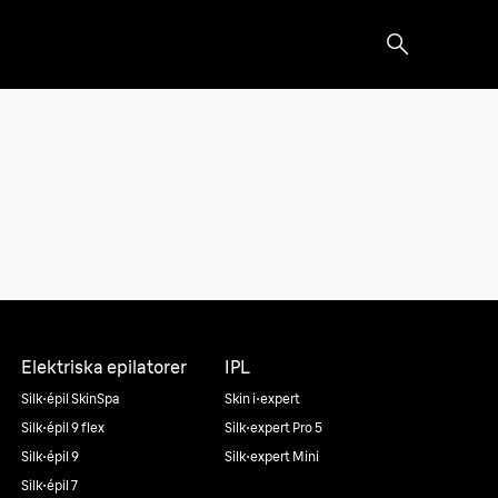
Elektriska epilatorer
IPL
Silk·épil SkinSpa
Skin i·expert
Silk·épil 9 flex
Silk·expert Pro 5
Silk·épil 9
Silk·expert Mini
Silk·épil 7