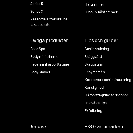
Series 5
Hårtrimmer
Series 3
Öron- & nästrimmer
Reservdelar för Brauns
rakapparater
Övriga produkter
Tips och guider
Face Spa
Ansiktsrakning
Body minitrimmer
Skäggvård
Face minihårborttagare
Skäggstilar
Lady Shaver
Frisyrer män
Kroppsvård och intimrakning
Känslig hud
Hårborttagning för kvinnor
Hudvårdstips
Exfoliering
Juridisk
P&G-varumärken