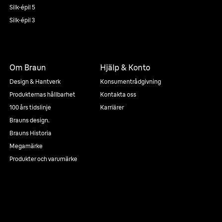
Silk·épil 5
Silk·épil 3
Om Braun
Hjälp & Konto
Design & Hantverk
Konsumentrådgivning
Produkternas hållbarhet
Kontakta oss
100 års tidslinje
Karriärer
Brauns design.
Brauns Historia
Megamärke
Produkter och varumärke