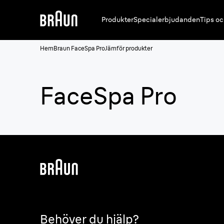
Produkter
Specialerbjudanden
Tips oc
Hem
Braun FaceSpa Pro
Jämför produkter
FaceSpa Pro
Behöver du hjälp?