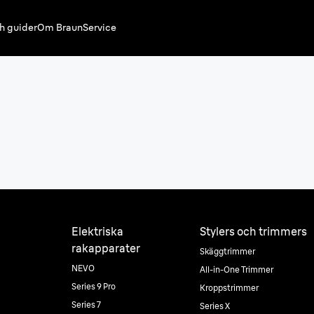
h guider
Om Braun
Service
Elektriska
Stylers och trimmers
rakapparater
Skäggtrimmer
NEVO
All-in-One Trimmer
Series 9 Pro
Kroppstrimmer
Series 7
Series X