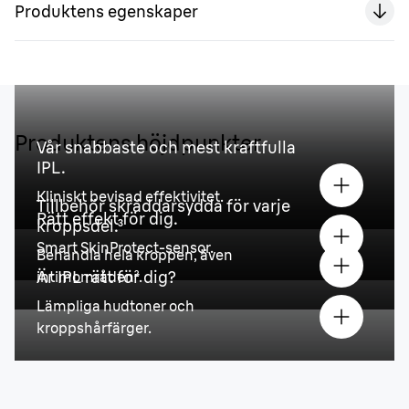
Produktens egenskaper
Produktens höjdpunkter
Vår snabbaste och mest kraftfulla
IPL.
Kliniskt bevisad effektivitet.
Tillbehör skräddarsydda för varje
Rätt effekt för dig.
kroppsdel
.³
Smart SkinProtect-sensor.
Behandla hela kroppen, även
Är IPL rätt för dig?
intimområden².
Lämpliga hudtoner och
kroppshårfärger.