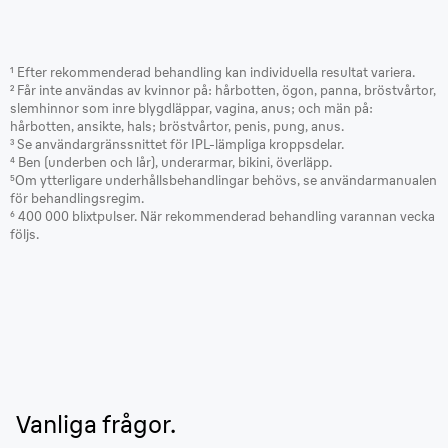
¹ Efter rekommenderad behandling kan individuella resultat variera.
² Får inte användas av kvinnor på: hårbotten, ögon, panna, bröstvårtor,
slemhinnor som inre blygdläppar, vagina, anus; och män på:
hårbotten, ansikte, hals; bröstvårtor, penis, pung, anus.
³ Se användargränssnittet för IPL-lämpliga kroppsdelar.
⁴ Ben (underben och lår), underarmar, bikini, överläpp.
⁵Om ytterligare underhållsbehandlingar behövs, se användarmanualen
för behandlingsregim.
⁶ 400 000 blixtpulser. När rekommenderad behandling varannan vecka
följs.
Vanliga frågor.