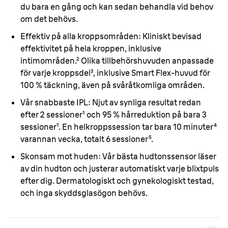
du bara en gång och kan sedan behandla vid behov
om det behövs.
Effektiv på alla kroppsområden:
Kliniskt bevisad
effektivitet på hela kroppen, inklusive
intimområden.² Olika tillbehörshuvuden anpassade
för varje kroppsdel³, inklusive Smart Flex-huvud för
100 % täckning, även på svåråtkomliga områden.
Vår snabbaste IPL:
Njut av synliga resultat redan
efter 2 sessioner¹ och 95 % hårreduktion på bara 3
sessioner¹. En helkroppssession tar bara 10 minuter⁴
varannan vecka, totalt 6 sessioner⁵.
Skonsam mot huden:
Vår bästa hudtonssensor läser
av din hudton och justerar automatiskt varje blixtpuls
efter dig. Dermatologiskt och gynekologiskt testad,
och inga skyddsglasögon behövs.