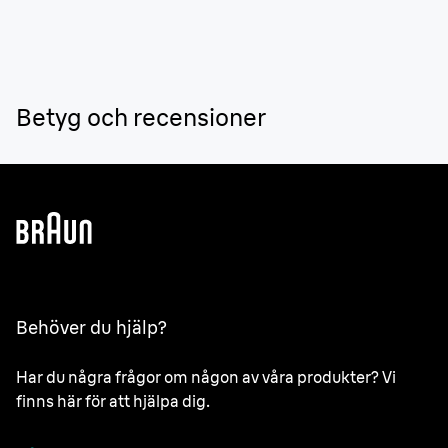
och anpassar sig efter dig. Braun Smart IPL anpassar
dina behandlingsplaner efter dina behov och
hårtäthetens utveckling och hjälper dig att hålla koll på
dina sessioner. Den har också en inbyggd
kompatibilitetskontroll och erbjuder vägledning i realtid.
Betyg och recensioner
Behöver du hjälp?
Har du några frågor om någon av våra produkter? Vi
finns här för att hjälpa dig.