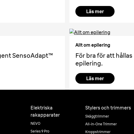
Läs mer
Allt om epilering
igent SensoAdapt™
För bra för att håll
epilering.
Läs mer
Elektriska
Stylers och trimmers
rakapparater
Skäggtrimmer
NEVO
All-in-One Trimmer
Series 9 Pro
Kroppstrimmer