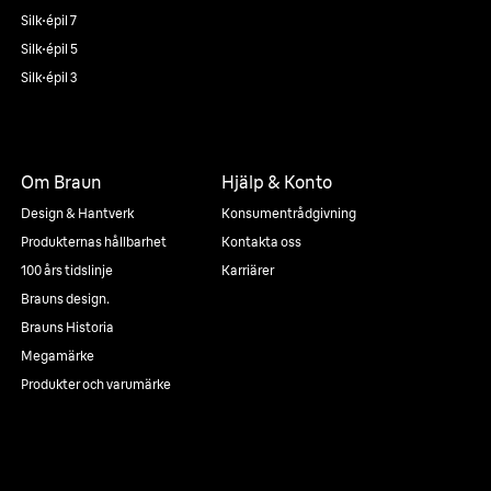
Silk·épil 7
Silk·épil 5
Silk·épil 3
Om Braun
Hjälp & Konto
Design & Hantverk
Konsumentrådgivning
Produkternas hållbarhet
Kontakta oss
100 års tidslinje
Karriärer
Brauns design.
Brauns Historia
Megamärke
Produkter och varumärke