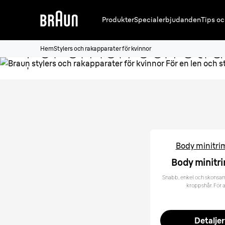
rakapparater för 
Produkter
Specialerbjudanden
Tips oc
För en len och str
Hem
Stylers och rakapparater för kvinnor
hy.
Se produktsortiment
Body minitr
Body minitr
Snabb, enkel och skonsam
kroppshår. För a
Detaljer