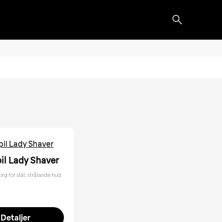
pil Lady Shaver
pil Lady Shaver
g för slät, strålande hud.
Detaljer