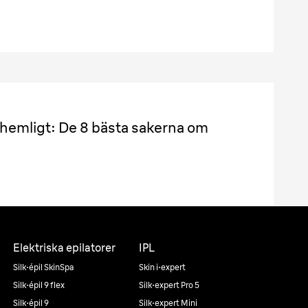
as hemligt: De 8 bästa sakerna om
Elektriska epilatorer
IPL
Silk·épil SkinSpa
Skin i·expert
Silk·épil 9 flex
Silk·expert Pro 5
Silk·épil 9
Silk·expert Mini