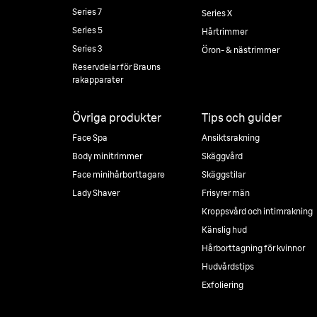
Series 7
Series X
Series 5
Hårtrimmer
Series 3
Öron- & nästrimmer
Reservdelar för Brauns
rakapparater
Övriga produkter
Tips och guider
Face Spa
Ansiktsrakning
Body minitrimmer
Skäggvård
Face minihårborttagare
Skäggstilar
Lady Shaver
Frisyrer män
Kroppsvård och intimrakning
Känslig hud
Hårborttagning för kvinnor
Hudvårdstips
Exfoliering