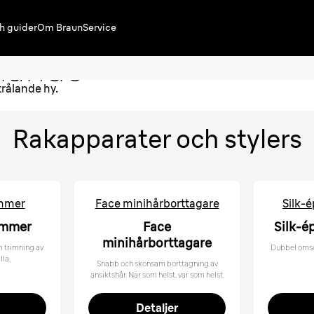
kvinnor
h guider
Om Braun
Service
ålande
Rakapparater och stylers
immer
Face minihårborttagare
Silk-é
immer
Face
Silk-é
minihårborttagare
 trimning av
Dubbel omsor
lla.
Snabb och skonsam borttagning av
ansiktshår. När som helst, var som helst.
Detaljer