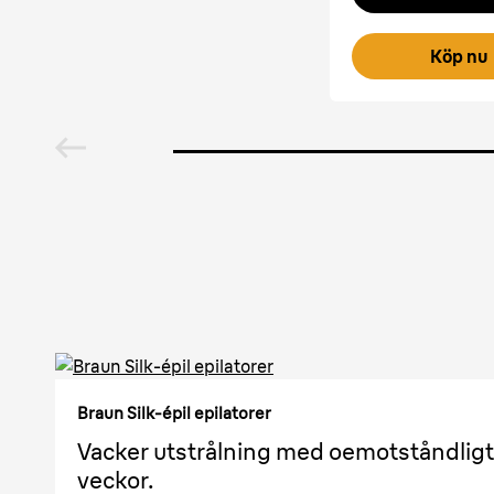
Köp nu
Braun Silk-épil epilatorer
Vacker utstrålning med oemotståndligt le
veckor.