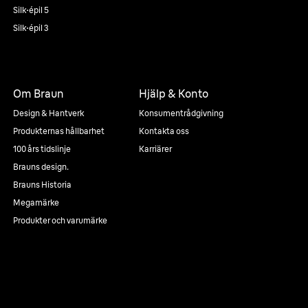
Silk·épil 5
Silk·épil 3
Om Braun
Hjälp & Konto
Design & Hantverk
Konsumentrådgivning
Produkternas hållbarhet
Kontakta oss
100 års tidslinje
Karriärer
Brauns design.
Brauns Historia
Megamärke
Produkter och varumärke