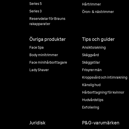
Series 5
Hårtrimmer
Series 3
Öron- & nästrimmer
Reservdelar för Brauns
rakapparater
Övriga produkter
Tips och guider
Face Spa
Ansiktsrakning
Body minitrimmer
Skäggvård
Face minihårborttagare
Skäggstilar
Lady Shaver
Frisyrer män
Kroppsvård och intimrakning
Känslig hud
Hårborttagning för kvinnor
Hudvårdstips
Exfoliering
Juridisk
P&G-varumärken