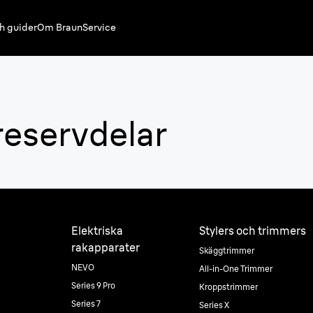
h guider
Om Braun
Service
reservdelar
Elektriska
Stylers och trimmers
rakapparater
Skäggtrimmer
NEVO
All-in-One Trimmer
Series 9 Pro
Kroppstrimmer
Series 7
Series X