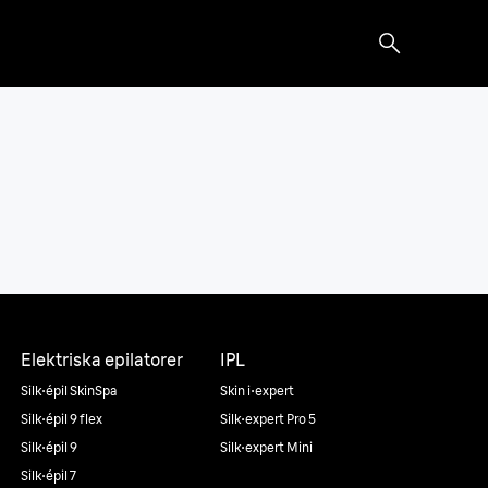
Elektriska epilatorer
IPL
Silk·épil SkinSpa
Skin i·expert
Silk·épil 9 flex
Silk·expert Pro 5
Silk·épil 9
Silk·expert Mini
Silk·épil 7