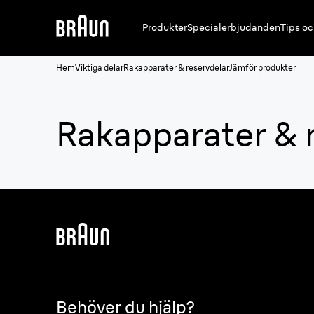
Produkter
Specialerbjudanden
Tips oc
Hem
Viktiga delar
Rakapparater & reservdelar
Jämför produkter
Rakapparater & 
Behöver du hjälp?