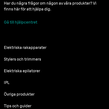
Har du några frågor om någon av våra produkter? Vi
finns här för att hjälpa dig.
Gå till hjälpcentret
Elektriska rakapparater
NEVO
Stylers och trimmers
Series 9 Pro
Skäggtrimmer
Elektriska epilatorer
Series 7
All-in-One Trimmer
Silk·épil SkinSpa
IPL
Series 5
Kroppstrimmer
Silk·épil 9 flex
Series 3
Skin i·expert
Övriga produkter
Series X
Silk·épil 9
Reservdelar för Brauns rakapparater
Silk·expert Pro 5
Hårtrimmer
Face Spa
Tips och guider
Silk·épil 7