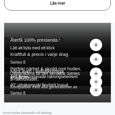
Läs mer
Produktens höjdpunkter
Återfå 100% prestanda.¹
Lätt att byta med ett klick
Kraftfull
&
precis i varje drag.
Series 8
Perfekt
närhet
&
skydd mot huden
.
N
ära
även i svåråtkomliga
Uppgradera till det senaste Series
4
områden.
+1 synkroniserade rakningselement
8-rakhuvudet.
40° ultrakompakt flexibelt huvud
Kompatibel med alla generationer av
Series 8
¹avser endast prestanda vid rakning