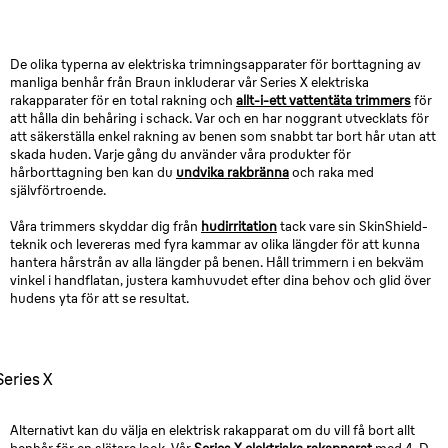
De olika typerna av elektriska trimningsapparater för borttagning av
manliga benhår från Braun inkluderar vår Series X elektriska
rakapparater för en total rakning och
allt-i-ett vattentäta trimmers
för
att hålla din behåring i schack. Var och en har noggrant utvecklats för
att säkerställa enkel rakning av benen som snabbt tar bort hår utan att
skada huden. Varje gång du använder våra produkter för
hårborttagning ben kan du
undvika rakbränna
och raka med
självförtroende.
Våra trimmers skyddar dig från
hudirritation
tack vare sin SkinShield-
teknik och levereras med fyra kammar av olika längder för att kunna
hantera hårstrån av alla längder på benen. Håll trimmern i en bekväm
vinkel i handflatan, justera kamhuvudet efter dina behov och glid över
hudens yta för att se resultat.
Series X
Alternativt kan du välja en elektrisk rakapparat om du vill få bort allt