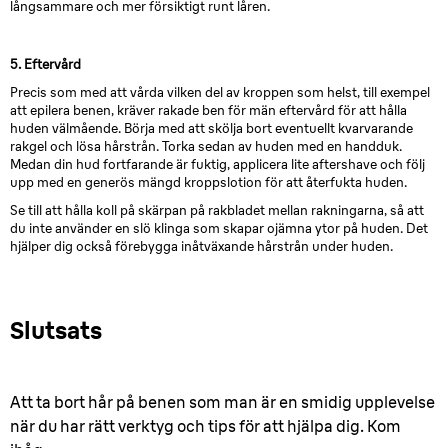
långsammare och mer försiktigt runt låren.
5. Eftervård
Precis som med att vårda vilken del av kroppen som helst, till exempel
att epilera benen, kräver rakade ben för män eftervård för att hålla
huden välmående. Börja med att skölja bort eventuellt kvarvarande
rakgel och lösa hårstrån. Torka sedan av huden med en handduk.
Medan din hud fortfarande är fuktig, applicera lite aftershave och följ
upp med en generös mängd kroppslotion för att återfukta huden.
Se till att hålla koll på skärpan på rakbladet mellan rakningarna, så att
du inte använder en slö klinga som skapar ojämna ytor på huden. Det
hjälper dig också förebygga inåtväxande hårstrån under huden.
Slutsats
Att ta bort hår på benen som man är en smidig upplevelse
när du har rätt verktyg och tips för att hjälpa dig. Kom