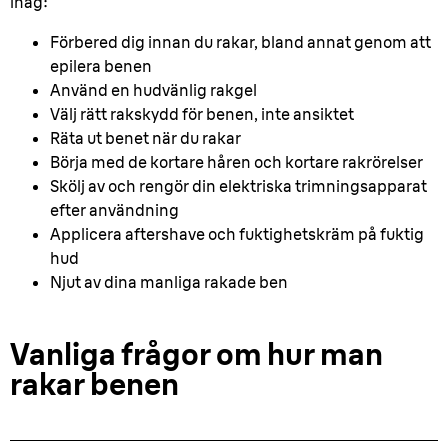
ihåg:
Förbered dig innan du rakar, bland annat genom att
epilera benen
Använd en hudvänlig rakgel
Välj rätt rakskydd för benen, inte ansiktet
Räta ut benet när du rakar
Börja med de kortare håren och kortare rakrörelser
Skölj av och rengör din elektriska trimningsapparat
efter användning
Applicera aftershave och fuktighetskräm på fuktig
hud
Njut av dina manliga rakade ben
Vanliga frågor om hur man
rakar benen