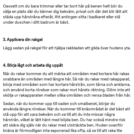
Oavsett om du bara trimmar eller tar bort hår på benen helt bör du
välja en plats där du känner dig bekväm, privat och där det blir lätt att
städa upp hårstråna efteråt. Att antingen sitta i badkaret eller stå
under duschen i ditt badrum är bäst.
3. Applicera din rakgel
Lägg sedan på rakgel för att hjälpa rakbladen att glida över hudens yta.
4. Börja lågt och arbeta dig uppåt
När du rakar kommer du att märka att områden med kortare hår rakas
snabbare än områden med längre hår. Så när du rakar med rakapparat,
börja med områden som har kortare hårstrån, som tårna och anklarna,
och använd korta rörelser som rakar mot hårets riktning. Glöm inte att
skölja ur rakapparaten mellan olika områden och rensa bladen från hår.
Sedan, när du kommer upp till vaden och smalbenet, börjar du
använda längre rörelser. När du kommer till knäområdet är det bäst att
stå upp för att vara bekväm och se till att du inte missar några
hårstrån, vilket är lätt hänt med böjda ben. Du har också mindre risk
att skära dig själv när du rakar med utsträckta ben. Huden ovanför
knäna är förmodligen inte exponerad lika ofta, så se till att raka lite