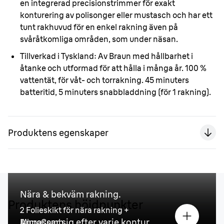
en integrerad precisionstrimmer för exakt
konturering av polisonger eller mustasch och har ett
tunt rakhuvud för en enkel rakning även på
svåråtkomliga områden, som under näsan.
Tillverkad i Tyskland:
Av Braun med hållbarhet i
åtanke och utformad för att hålla i många år. 100 %
vattentät, för våt- och torrakning. 45 minuters
batteritid, 5 minuters snabbladdning (för 1 rakning).
Produktens egenskaper
Nära
&
bekväm rakning.
Produktens höjdpunkter
2 Folieskikt för nära rakning +
Anpassar sig efter varje kontur.
MicroComb