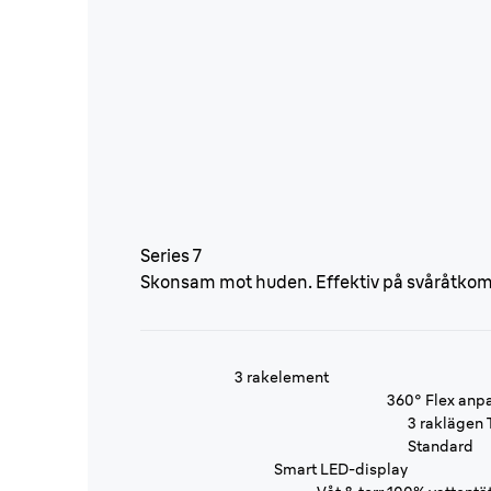
Series 7
Skonsam mot huden. Effektiv på svåråtkoml
3 rakelement
360° Flex anp
3 raklägen
Standard
Smart LED-display