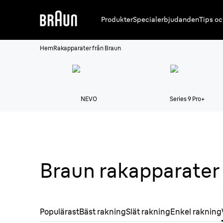
Produkter
Specialerbjudanden
Tips oc
Hem
Rakapparater från Braun
NEVO
Series 9 Pro+
Braun rakapparater f
Populärast
Bäst rakning
Slät rakning
Enkel rakning