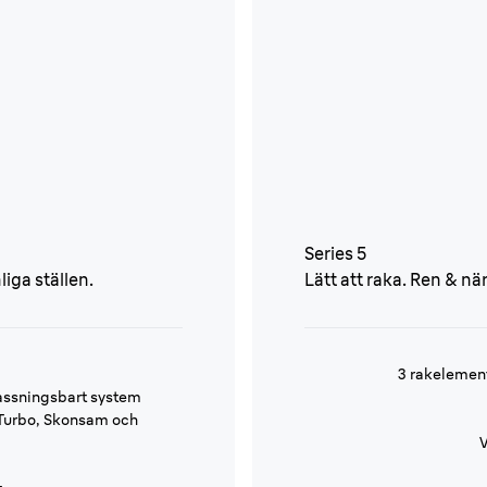
Series 5
iga ställen.
Lätt att raka. Ren & när
3 rakelemen
assningsbart system
 Turbo, Skonsam och
V