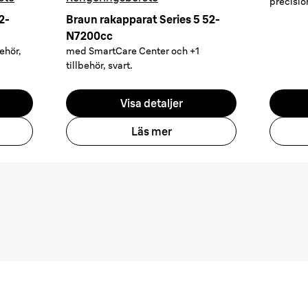
precisio
2-
Braun rakapparat Series 5 52-
N7200cc
ehör,
med SmartCare Center och +1
tillbehör, svart.
Visa detaljer
Läs mer