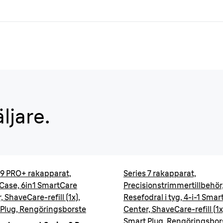
ljare.
 9 PRO+ rakapparat,
Series 7 rakapparat,
Case, 6in1 SmartCare
Precisionstrimmertillbehör
, ShaveCare-refill (1x),
Resefodral i tyg, 4-i-1 Sma
Plug, Rengöringsborste
Center, ShaveCare-refill (1x
Smart Plug, Rengöringsbor