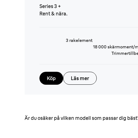
Series 3 +
Rent & nära.
3 rakelement
18 000 skärmoment/m
Trimmertillb
Köp
Läs mer
Är du osäker på vilken modell som passar dig bäst