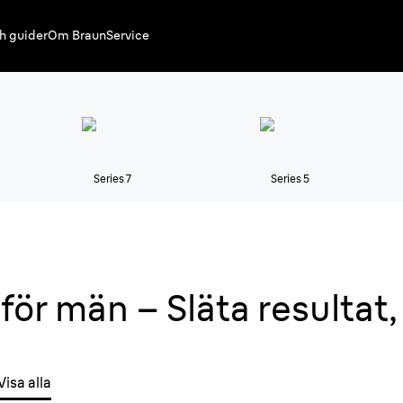
h guider
Om Braun
Service
Series 7
Series 5
ör män – Släta resultat,
Visa alla