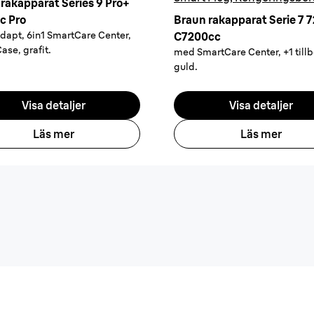
rakapparat Series 9 Pro+
c Pro
Braun rakapparat Serie 7 7
dapt, 6in1 SmartCare Center,
C7200cc
se, grafit.
med SmartCare Center, +1 tillb
guld.
Visa detaljer
Visa detaljer
Läs mer
Läs mer