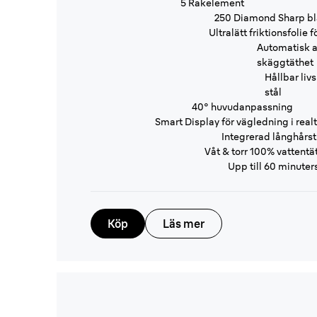
5 Rakelement
250 Diamond Sharp b
Ultralätt friktionsfolie 
Automatisk a
skäggtäthet
Hållbar livs
stål
40° huvudanpassning
Smart Display för vägledning i real
Integrerad långhårs
Våt & torr 100% vattentä
Upp till 60 minuters
Köp
Läs mer