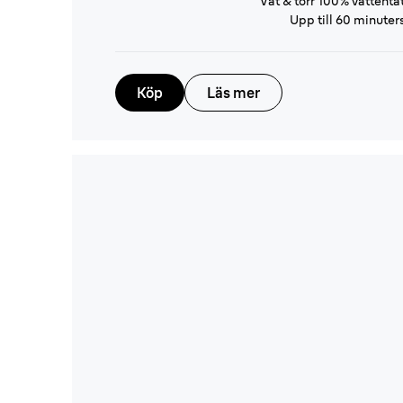
Våt & torr 100% vattentä
Upp till 60 minuters
Köp
Läs mer