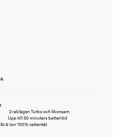
a.
t
2 raklägen Turbo och Skonsam
Upp till 50 minuters batteritid
åt & torr 100% vattentät