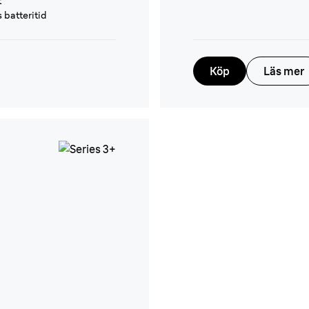
t
 batteritid
Köp
Läs mer