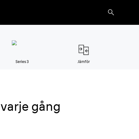
Series 3
Jämför
 varje gång