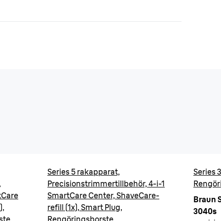
Series 5 rakapparat,
Series 
,
Precisionstrimmertillbehör, 4-i-1
Rengöri
rtCare
SmartCare Center, ShaveCare-
Braun S
),
refill (1x), Smart Plug,
3040s
ste
Rengöringsborste