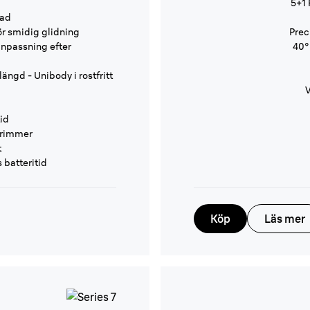
5+1
lad
för smidig glidning
Prec
npassning efter
40°
längd - Unibody i rostfritt
V
tid
trimmer
t
 batteritid
Köp
Läs mer