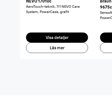
NEVO 17010c
Braun 
AeroTouch-teknik, 7i1 NEVO Care
9675c
System, PowerCase, grafit
SensoA
PowerCa
Visa detaljer
Läs mer