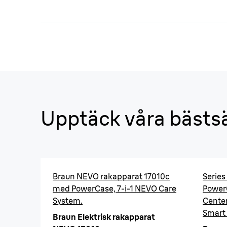
Upptäck våra bästsä
Braun NEVO rakapparat 17010c
Series
med PowerCase, 7-i-1 NEVO Care
Power
System.
Center
Smart 
Braun Elektrisk rakapparat