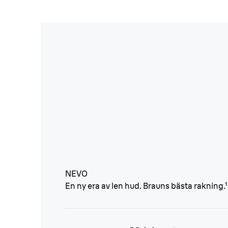
NEVO
En ny era av len hud. Brauns bästa rakning.¹