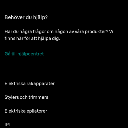
Behöver du hjälp?
Har du några frågor om någon av våra produkter? Vi
finns här för att hjälpa dig.
Gå till hjälpcentret
Elektriska rakapparater
NEVO
Stylers och trimmers
Series 9 Pro
Skäggtrimmer
Elektriska epilatorer
Series 7
All-in-One Trimmer
Silk·épil SkinSpa
IPL
Series 5