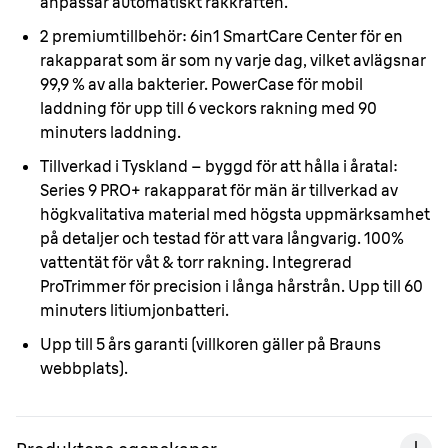
anpassar automatiskt rakkraften.
2 premiumtillbehör:
6in1 SmartCare Center för en
rakapparat som är som ny varje dag, vilket avlägsnar
99,9 % av alla bakterier. PowerCase för mobil
laddning för upp till 6 veckors rakning med 90
minuters laddning.
Tillverkad i Tyskland – byggd för att hålla i åratal:
Series 9 PRO+ rakapparat för män är tillverkad av
högkvalitativa material med högsta uppmärksamhet
på detaljer och testad för att vara långvarig. 100%
vattentät för våt & torr rakning. Integrerad
ProTrimmer för precision i långa hårstrån. Upp till 60
minuters litiumjonbatteri.
Upp till 5 års garanti
(villkoren gäller på Brauns
webbplats).