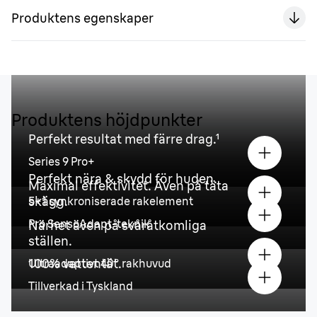
Produktens egenskaper
Produktens höjdpunkter
Perfekt resultat med färre drag.¹
Series 9 Pro+
Perfekt nära & skydd för huden.
Maximal effektivitet. Även på täta
skägg.
5+1 synkroniserade rakelement
Pro SensoAdapt-teknik
Närhet även på svåråtkomliga
ställen.
100% vattentät.
Ultraadaptivt 40° rakhuvud
Tillverkad i Tyskland