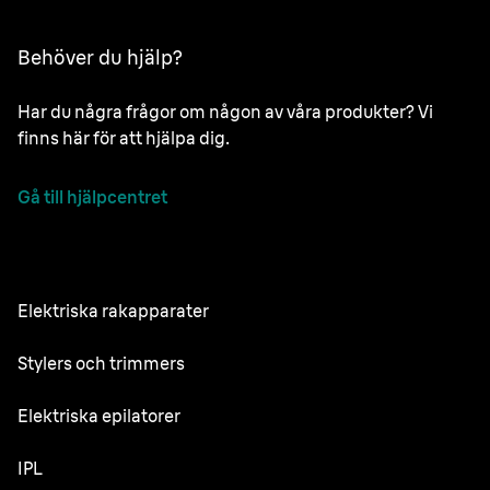
Behöver du hjälp?
Har du några frågor om någon av våra produkter? Vi
finns här för att hjälpa dig.
Gå till hjälpcentret
Elektriska rakapparater
NEVO
Stylers och trimmers
Series 9 Pro
Skäggtrimmer
Elektriska epilatorer
Series 7
All-in-One Trimmer
Silk·épil SkinSpa
IPL
Series 5
Kroppstrimmer