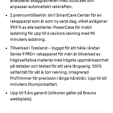
analyserar skäggtätheten med 300x/sek och
anpassar automatiskt rakkraften.
2 premiumtillbehör:
6in1 SmartCare Center för en
rakapparat som är som ny varje dag, vilket avlägsnar
99,9 % av alla bakterier. PowerCase för mobil
laddning för upp till 6 veckors rakning med 90
minuters laddning.
Tillverkad i Tyskland – byggd för att hålla i åratal:
Series 9 PRO+ rakapparat för män är tillverkad av
högkvalitativa material med högsta uppmärksamhet
på detaljer och testad för att vara långvarig. 100%
vattentät för våt & torr rakning. Integrerad
ProTrimmer för precision i långa hårstrån. Upp till 60
minuters litiumjonbatteri.
Upp till 5 års garanti
(villkoren gäller på Brauns
webbplats).