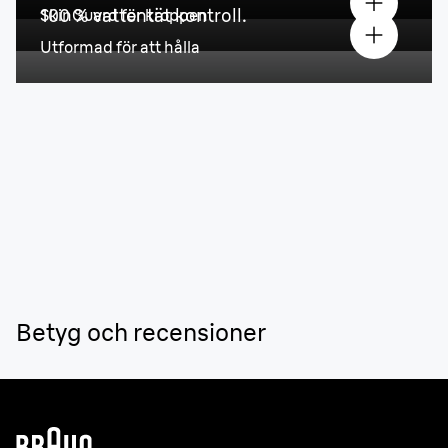
100 % vattentät kontroll.
SkinGuard för kroppen
Utformad för att hålla
Betyg och recensioner