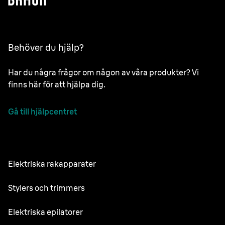
Behöver du hjälp?
Har du några frågor om någon av våra produkter? Vi
finns här för att hjälpa dig.
Gå till hjälpcentret
Elektriska rakapparater
NEVO
Stylers och trimmers
Series 9 Pro
Skäggtrimmer
Elektriska epilatorer
Series 7