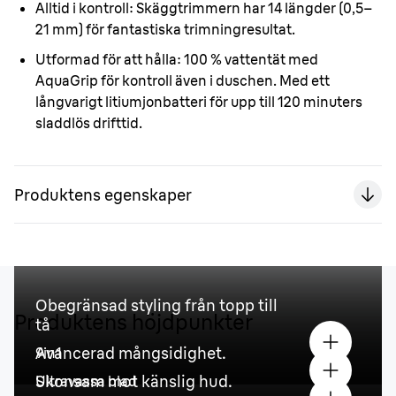
Alltid i kontroll:
Skäggtrimmern har 14 längder (0,5–
21 mm) för fantastiska trimningresultat.
Utformad för att hålla:
100 % vattentät med
AquaGrip för kontroll även i duschen. Med ett
långvarigt litiumjonbatteri för upp till 120 minuters
sladdlös drifttid.
Produktens egenskaper
Obegränsad styling från topp till
Produktens höjdpunkter
tå
Avancerad mångsidighet.
9in1
Skonsam mot känslig hud.
Ultravassa blad