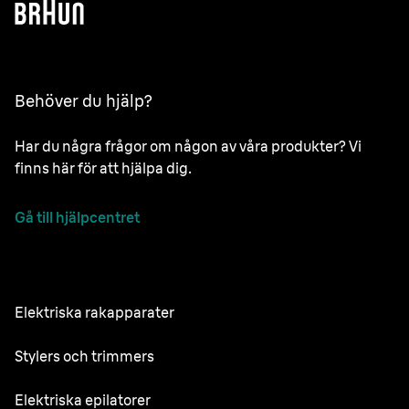
Behöver du hjälp?
Har du några frågor om någon av våra produkter? Vi
finns här för att hjälpa dig.
Gå till hjälpcentret
Elektriska rakapparater
NEVO
Stylers och trimmers
Series 9 Pro
Skäggtrimmer
Elektriska epilatorer