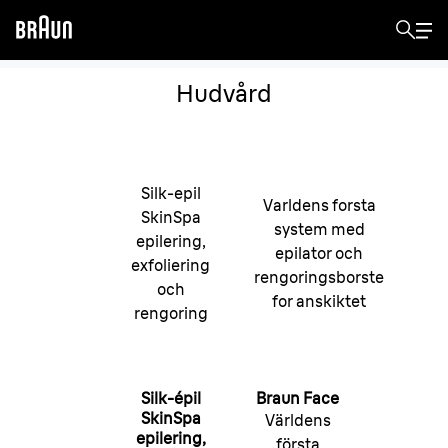
Hudvård
Silk-epil
Varldens forsta
SkinSpa
system med
epilering,
epilator och
exfoliering
rengoringsborste
och
for anskiktet
rengoring
Silk-épil
Braun Face
SkinSpa
Världens
epilering,
första