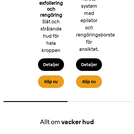
exfoliering
system
och
med
rengöring
epilator
Slät och
och
strålande
rengöringsborste
hud för
för
hela
ansiktet.
kroppen
Detaljer
Detaljer
Köp nu
Köp nu
Allt om
vacker hud