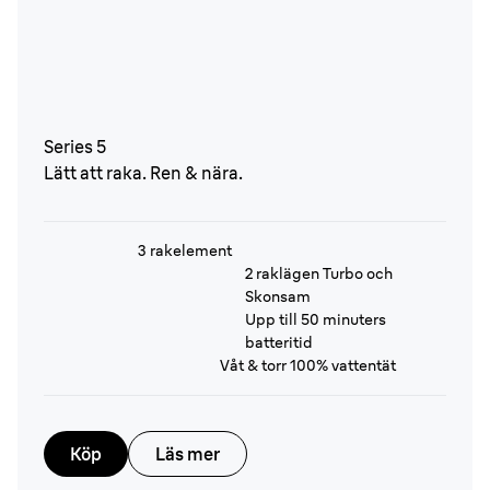
Series 5
Lätt att raka. Ren & nära.
3 rakelement
2 raklägen Turbo och
Skonsam
Upp till 50 minuters
batteritid
Våt & torr 100% vattentät
Köp
Läs mer